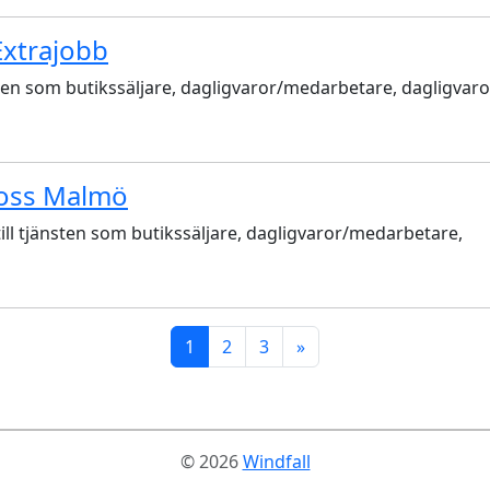
Extrajobb
ten som butikssäljare, dagligvaror/medarbetare, dagligvaror
ross Malmö
 tjänsten som butikssäljare, dagligvaror/medarbetare,
1
2
3
»
© 2026
Windfall