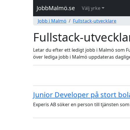
JobbMalmö.se
Välj yrke
Jobb i Malmö
Fullstack-utvecklare
Fullstack-utveckl
Letar du efter ett ledigt jobb i Malmö som Fu
över lediga jobb i Malmö uppdateras daglig
Junior Developer på stort bol
Experis AB söker en person till tjänsten som