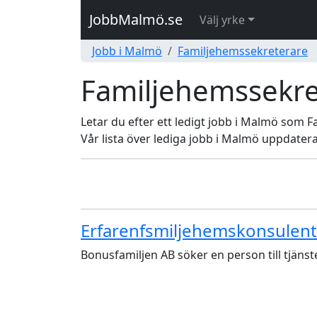
JobbMalmö.se
Välj yrke
Jobb i Malmö
Familjehemssekreterare
Familjehemssekre
Letar du efter ett ledigt jobb i Malmö som 
Vår lista över lediga jobb i Malmö uppdater
Erfarenfsmiljehemskonsulent 
Bonusfamiljen AB söker en person till tjän