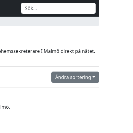
jehemssekreterare I Malmö direkt på nätet.
Ändra sortering
almö.