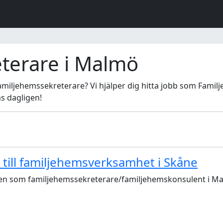
terare i Malmö
Familjehemssekreterare? Vi hjälper dig hitta jobb som Famil
as dagligen!
till familjehemsverksamhet i Skåne
sten som familjehemssekreterare/familjehemskonsulent i M